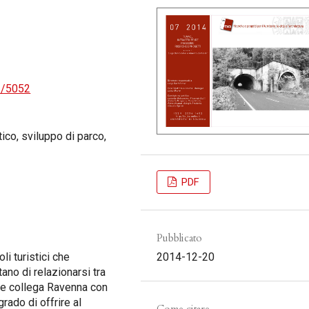
2/5052
tico, sviluppo di parco,
PDF
Pubblicato
li turistici che
2014-12-20
o di relazionarsi tra
che collega Ravenna con
grado di offrire al
Come citare