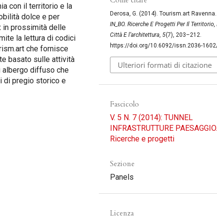
 con il territorio e la
Derosa, G. (2014). Tourism.art Ravenna.
bilità dolce e per
IN_BO. Ricerche E Progetti Per Il Territorio,
x in prossimità delle
Città E l’architettura
,
5
(7), 203–212.
ite la lettura di codici
https://doi.org/10.6092/issn.2036-160
ism.art che fornisce
te basato sulle attività
Ulteriori formati di citazione
i albergo diffuso che
 di pregio storico e
Fascicolo
V. 5 N. 7 (2014): TUNNEL
INFRASTRUTTURE PAESAGGIO
Ricerche e progetti
Sezione
Panels
Licenza