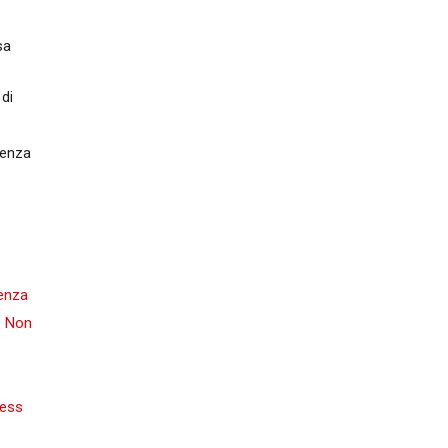
sa
 di
senza
cenza
- Non
ess