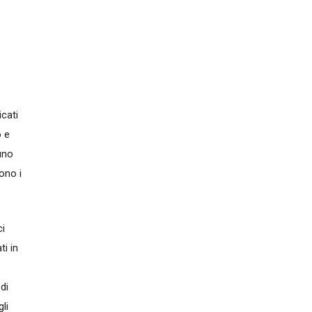
icati
o e
uno
ono i
ci
ti in
di
li